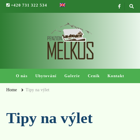
+420 731 322 534
Penzion Melkus
O nás
Ubytování
Galerie
Ceník
Kontakt
Home
Tipy na výlet
Tipy na výlet