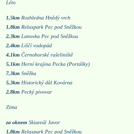
Léto
1,5km
Rozhledna Hnědý vrch
1,8km
Relaxpark Pec pod Sněžkou
2,3km
Lanovka Pec pod Sněžkou
2,4km
Liščí vodopád
4,1km
Černohorské rašeliniště
5,1km
Herní krajina
Pecka (Portášky)
7,3km
Sněžka
5,3km
Historický důl Kovárna
2,8km
Pecký pivovar
Zima
za oknem
Skiareál Javor
1,8km
Relaxpark Pec pod Sněžkou