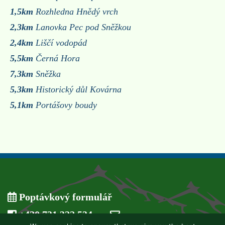
1,5km
Rozhledna Hnědý vrch
2,3km
Lanovka Pec pod Sněžkou
2,4km
Liščí vodopád
5,5km
Černá Hora
7,3km
Sněžka
5,3km
Historický důl Kovárna
5,1km
Portášovy boudy
Poptávkový formulář
+420 731 322 534